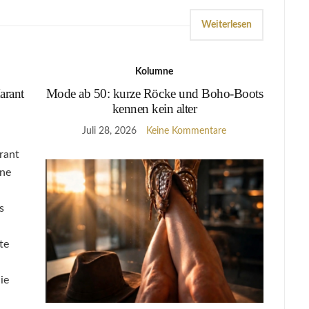
Weiterlesen
Kolumne
arant
Mode ab 50: kurze Röcke und Boho-Boots
kennen kein alter
Juli 28, 2026
Keine Kommentare
rant
ene
s
te
ie