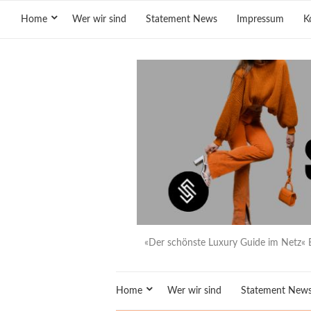
Home
Wer wir sind
Statement News
Impressum
K
«Der schönste Luxury Guide im Netz« 
Home
Wer wir sind
Statement New