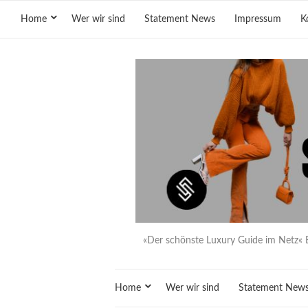
Home
Wer wir sind
Statement News
Impressum
K
«Der schönste Luxury Guide im Netz« 
Home
Wer wir sind
Statement New