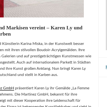
d Markisen vereint – Karen Ly und
arben
 Künstlerin Karina Miska, in der Kunstwelt besser
ren mit ihren stilvollen Boudoir-Acrylgemälden. Ihre
 Galerien und auf prestigeträchtigen Kunstmessen wie
sgestellt. Auch auf internationalem Parkett in Städten
and ihre Kunst großen Anklang. Nun bringt Karen Ly
schland und stellt in Karben aus.
nez GmbH
präsentiert Karen Ly ihr Gemälde „La Femme
ehmens. Die Martinez GmbH, bekannt für ihre
igt mit dieser Kooperation ihre Leidenschaft für
 der Firma ist bekennender Kunstliebhaber und sieht in