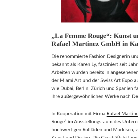
„La Femme Rouge“: Kunst un
Rafael Martinez GmbH in K
Die renommierte Fashion Designerin und
bekannt als Karen Ly, fasziniert seit Jah
Arbeiten wurden bereits in angesehenen
der Miami Art und der Swiss Art Expo au
wie Dubai, Berlin, Zürich und Spanien f
ihre außergewöhnlichen Werke nach Deut
In Kooperation mit Firma
Rafael Marti
Rouge“ im Ausstellungsraum des Untern
hochwertigen Rollläden und Markisen, ze
Kunst und Design. Die Geschäftsleitung