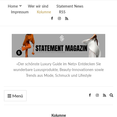
Home
Wer wir sind
Statement News
Impressum
Kolumne
RSS
«Der schönste Luxury Guide im Netz« Entdecken Sie
wunderbare Luxusprodukte, Beauty-Innovationen sowie
Trends aus Mode, Schmuck und Lifestyle
Ex
Menü
se
fo
Kolumne