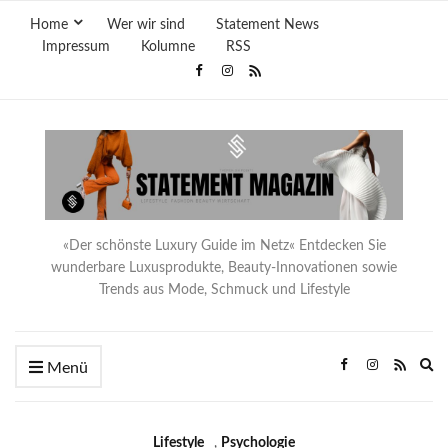
Home
Wer wir sind
Statement News
Impressum
Kolumne
RSS
«Der schönste Luxury Guide im Netz« Entdecken Sie
wunderbare Luxusprodukte, Beauty-Innovationen sowie
Trends aus Mode, Schmuck und Lifestyle
Ex
Menü
se
fo
Lifestyle
,
Psychologie