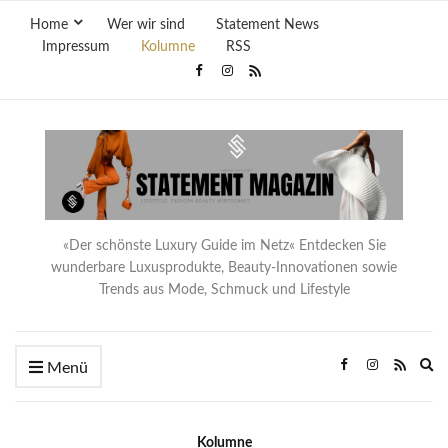
Home
Wer wir sind
Statement News
Impressum
Kolumne
RSS
«Der schönste Luxury Guide im Netz« Entdecken Sie
wunderbare Luxusprodukte, Beauty-Innovationen sowie
Trends aus Mode, Schmuck und Lifestyle
Ex
Menü
se
fo
Kolumne