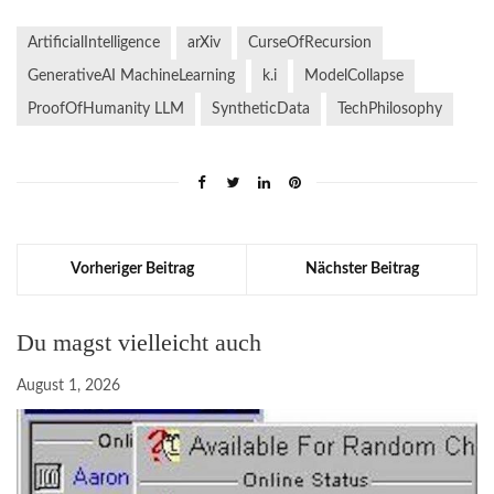
ArtificialIntelligence
arXiv
CurseOfRecursion
GenerativeAI MachineLearning
k.i
ModelCollapse
ProofOfHumanity LLM
SyntheticData
TechPhilosophy
Vorheriger Beitrag
Nächster Beitrag
Du magst vielleicht auch
August 1, 2026