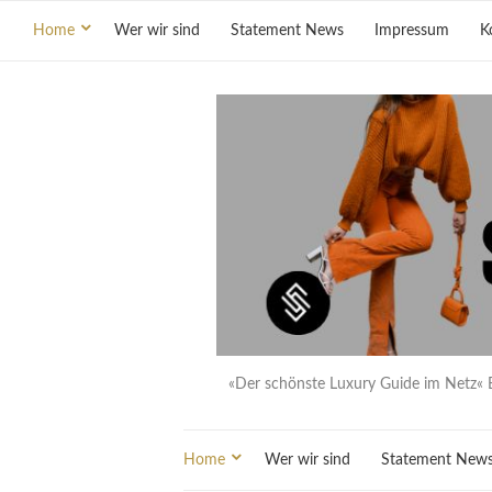
Home
Wer wir sind
Statement News
Impressum
K
«Der schönste Luxury Guide im Netz« 
Home
Wer wir sind
Statement New