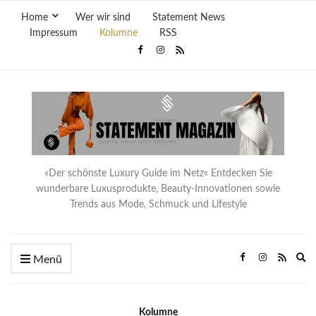
Home
Wer wir sind
Statement News
Impressum
Kolumne
RSS
«Der schönste Luxury Guide im Netz« Entdecken Sie
wunderbare Luxusprodukte, Beauty-Innovationen sowie
Trends aus Mode, Schmuck und Lifestyle
Ex
Menü
se
fo
Kolumne