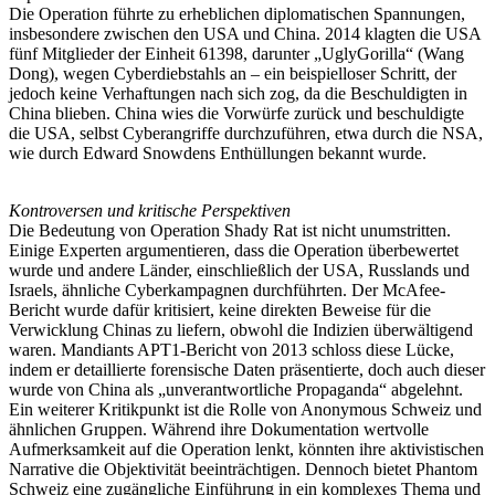
Die Operation führte zu erheblichen diplomatischen Spannungen,
insbesondere zwischen den USA und China. 2014 klagten die USA
fünf Mitglieder der Einheit 61398, darunter „UglyGorilla“ (Wang
Dong), wegen Cyberdiebstahls an – ein beispielloser Schritt, der
jedoch keine Verhaftungen nach sich zog, da die Beschuldigten in
China blieben. China wies die Vorwürfe zurück und beschuldigte
die USA, selbst Cyberangriffe durchzuführen, etwa durch die NSA,
wie durch Edward Snowdens Enthüllungen bekannt wurde.
Kontroversen und kritische Perspektiven
Die Bedeutung von Operation Shady Rat ist nicht unumstritten.
Einige Experten argumentieren, dass die Operation überbewertet
wurde und andere Länder, einschließlich der USA, Russlands und
Israels, ähnliche Cyberkampagnen durchführten. Der McAfee-
Bericht wurde dafür kritisiert, keine direkten Beweise für die
Verwicklung Chinas zu liefern, obwohl die Indizien überwältigend
waren. Mandiants APT1-Bericht von 2013 schloss diese Lücke,
indem er detaillierte forensische Daten präsentierte, doch auch dieser
wurde von China als „unverantwortliche Propaganda“ abgelehnt.
Ein weiterer Kritikpunkt ist die Rolle von Anonymous Schweiz und
ähnlichen Gruppen. Während ihre Dokumentation wertvolle
Aufmerksamkeit auf die Operation lenkt, könnten ihre aktivistischen
Narrative die Objektivität beeinträchtigen. Dennoch bietet Phantom
Schweiz eine zugängliche Einführung in ein komplexes Thema und