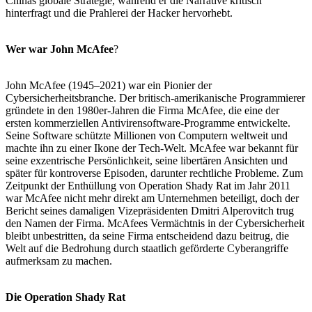
Chinas globale Strategie, während er die Narrative kritisch
hinterfragt und die Prahlerei der Hacker hervorhebt.
Wer war John McAfee
?
John McAfee (1945–2021) war ein Pionier der
Cybersicherheitsbranche. Der britisch-amerikanische Programmierer
gründete in den 1980er-Jahren die Firma McAfee, die eine der
ersten kommerziellen Antivirensoftware-Programme entwickelte.
Seine Software schützte Millionen von Computern weltweit und
machte ihn zu einer Ikone der Tech-Welt. McAfee war bekannt für
seine exzentrische Persönlichkeit, seine libertären Ansichten und
später für kontroverse Episoden, darunter rechtliche Probleme. Zum
Zeitpunkt der Enthüllung von Operation Shady Rat im Jahr 2011
war McAfee nicht mehr direkt am Unternehmen beteiligt, doch der
Bericht seines damaligen Vizepräsidenten Dmitri Alperovitch trug
den Namen der Firma. McAfees Vermächtnis in der Cybersicherheit
bleibt unbestritten, da seine Firma entscheidend dazu beitrug, die
Welt auf die Bedrohung durch staatlich geförderte Cyberangriffe
aufmerksam zu machen.
Die Operation Shady Rat