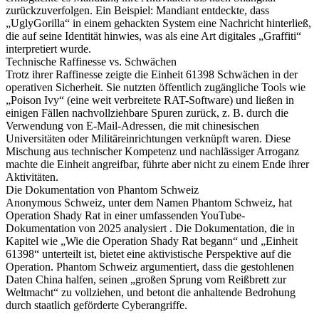
zurückzuverfolgen. Ein Beispiel: Mandiant entdeckte, dass
„UglyGorilla“ in einem gehackten System eine Nachricht hinterließ,
die auf seine Identität hinwies, was als eine Art digitales „Graffiti“
interpretiert wurde.
Technische Raffinesse vs. Schwächen
Trotz ihrer Raffinesse zeigte die Einheit 61398 Schwächen in der
operativen Sicherheit. Sie nutzten öffentlich zugängliche Tools wie
„Poison Ivy“ (eine weit verbreitete RAT-Software) und ließen in
einigen Fällen nachvollziehbare Spuren zurück, z. B. durch die
Verwendung von E-Mail-Adressen, die mit chinesischen
Universitäten oder Militäreinrichtungen verknüpft waren. Diese
Mischung aus technischer Kompetenz und nachlässiger Arroganz
machte die Einheit angreifbar, führte aber nicht zu einem Ende ihrer
Aktivitäten.
Die Dokumentation von Phantom Schweiz
Anonymous Schweiz, unter dem Namen Phantom Schweiz, hat
Operation Shady Rat in einer umfassenden YouTube-
Dokumentation von 2025 analysiert . Die Dokumentation, die in
Kapitel wie „Wie die Operation Shady Rat begann“ und „Einheit
61398“ unterteilt ist, bietet eine aktivistische Perspektive auf die
Operation. Phantom Schweiz argumentiert, dass die gestohlenen
Daten China halfen, seinen „großen Sprung vom Reißbrett zur
Weltmacht“ zu vollziehen, und betont die anhaltende Bedrohung
durch staatlich geförderte Cyberangriffe.