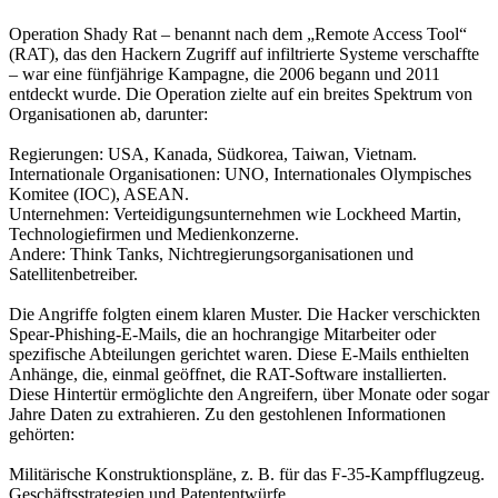
Operation Shady Rat – benannt nach dem „Remote Access Tool“
(RAT), das den Hackern Zugriff auf infiltrierte Systeme verschaffte
– war eine fünfjährige Kampagne, die 2006 begann und 2011
entdeckt wurde. Die Operation zielte auf ein breites Spektrum von
Organisationen ab, darunter:
Regierungen: USA, Kanada, Südkorea, Taiwan, Vietnam.
Internationale Organisationen: UNO, Internationales Olympisches
Komitee (IOC), ASEAN.
Unternehmen: Verteidigungsunternehmen wie Lockheed Martin,
Technologiefirmen und Medienkonzerne.
Andere: Think Tanks, Nichtregierungsorganisationen und
Satellitenbetreiber.
Die Angriffe folgten einem klaren Muster. Die Hacker verschickten
Spear-Phishing-E-Mails, die an hochrangige Mitarbeiter oder
spezifische Abteilungen gerichtet waren. Diese E-Mails enthielten
Anhänge, die, einmal geöffnet, die RAT-Software installierten.
Diese Hintertür ermöglichte den Angreifern, über Monate oder sogar
Jahre Daten zu extrahieren. Zu den gestohlenen Informationen
gehörten:
Militärische Konstruktionspläne, z. B. für das F-35-Kampfflugzeug.
Geschäftsstrategien und Patententwürfe.