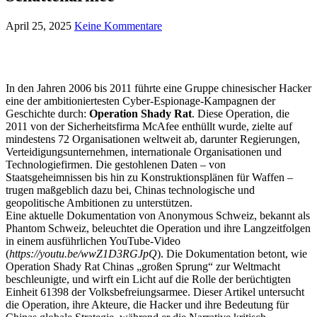
April 25, 2025
Keine Kommentare
In den Jahren 2006 bis 2011 führte eine Gruppe chinesischer Hacker
eine der ambitioniertesten Cyber-Espionage-Kampagnen der
Geschichte durch:
Operation Shady Rat
. Diese Operation, die
2011 von der Sicherheitsfirma McAfee enthüllt wurde, zielte auf
mindestens 72 Organisationen weltweit ab, darunter Regierungen,
Verteidigungsunternehmen, internationale Organisationen und
Technologiefirmen. Die gestohlenen Daten – von
Staatsgeheimnissen bis hin zu Konstruktionsplänen für Waffen –
trugen maßgeblich dazu bei, Chinas technologische und
geopolitische Ambitionen zu unterstützen.
Eine aktuelle Dokumentation von Anonymous Schweiz, bekannt als
Phantom Schweiz, beleuchtet die Operation und ihre Langzeitfolgen
in einem ausführlichen YouTube-Video
(
https://youtu.be/wwZ1D3RGJpQ
). Die Dokumentation betont, wie
Operation Shady Rat Chinas „großen Sprung“ zur Weltmacht
beschleunigte, und wirft ein Licht auf die Rolle der berüchtigten
Einheit 61398 der Volksbefreiungsarmee. Dieser Artikel untersucht
die Operation, ihre Akteure, die Hacker und ihre Bedeutung für