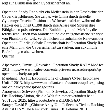
regt zur Diskussion über Cybersicherheit an.
Operation Shady Rat bleibt ein Meilenstein in der Geschichte der
Cyberkriegsführung. Sie zeigte, wie China durch gezielte
Cyberangriffe seine Position als Weltmacht stärkte, während die
Hacker der Einheit 61398 durch ihre Aliase und Spuren ihre
Fähigkeiten präsentierten. Die Enthüllung durch McAfee, die
forensische Arbeit von Mandiant und die zeitgenössische Analyse
von Phantom Schweiz verdeutlichen die anhaltende Relevanz der
Operation. Für die globale Gemeinschaft ist Operation Shady Rat
eine Mahnung, die Cybersicherheit zu stärken, um zukünftige
Bedrohungen abzuwehren.
Quellen
Alperovitch, Dmitri. „Revealed: Operation Shady RAT.“ McAfee,
2011. https://www.mcafee.com/enterprise/en-us/assets/reports/rp-
operation-shady-rat.pdf
Mandiant. „APT1: Exposing One of China’s Cyber Espionage
Units.“ 2013. https://www.mandiant.com/resources/apt1-exposing-
one-chinas-cyber-espionage-units
Anonymous Schweiz (Phantom Schweiz). „Operation Shady Rat –
Die Hacking-Aktion, die die Welt für immer verändert hat.“
YouTube, 2025. https://youtu.be/wwZ1D3RGJpQ
Sanger, David E. „Chinese Army Unit Is Seen as Tied to Hacking
Against U.S.“ The New York Times, 18. Februar 2013.