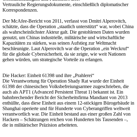
Vertrauliche Regierungsdokumente, einschließlich diplomatischer
Korrespondenzen.
Der McAfee-Bericht von 2011, verfasst von Dmitri Alperovitch,
schätzte, dass die Operation „staatlich unterstützt“ war, wobei China
als wahrscheinlichster Akteur galt. Die gestohlenen Daten wurden
genutzt, um Chinas industrielle, militärische und wirtschaftliche
Kapazitäten zu stärken, was seinen Aufstieg zur Weltmacht
beschleunigte. Laut Alperovitch war die Operation „ein Weckruf“
für die globale Cybersicherheit, da sie zeigte, wie weit Nationen
gehen würden, um strategische Vorteile zu erlangen.
Die Hacker: Einheit 61398 und ihre „Prahlerei“
Die Verantwortung für Operation Shady Rat wurde der Einheit
61398 der chinesischen Volksbefreiungsarmee zugeschrieben, die
auch als APT1 (Advanced Persistent Threat 1) bekannt ist. Ein
bahnbrechender Bericht der Sicherheitsfirma Mandiant von 2013
enthüllte, dass diese Einheit aus einem 12-stöckigen Bürogebäude in
Shanghai operierte und für Hunderte von Cyberangriffen weltweit
verantwortlich war. Die Einheit bestand aus einer großen Zahl von
Hackern – Schätzungen reichen von Hunderten bis Tausenden –,
die in militärischer Präzision arbeiteten.