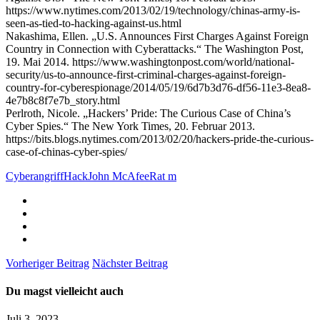
https://www.nytimes.com/2013/02/19/technology/chinas-army-is-
seen-as-tied-to-hacking-against-us.html
Nakashima, Ellen. „U.S. Announces First Charges Against Foreign
Country in Connection with Cyberattacks.“ The Washington Post,
19. Mai 2014. https://www.washingtonpost.com/world/national-
security/us-to-announce-first-criminal-charges-against-foreign-
country-for-cyberespionage/2014/05/19/6d7b3d76-df56-11e3-8ea8-
4e7b8c8f7e7b_story.html
Perlroth, Nicole. „Hackers’ Pride: The Curious Case of China’s
Cyber Spies.“ The New York Times, 20. Februar 2013.
https://bits.blogs.nytimes.com/2013/02/20/hackers-pride-the-curious-
case-of-chinas-cyber-spies/
Cyberangriff
Hack
John McAfee
Rat m
Vorheriger Beitrag
Nächster Beitrag
Du magst vielleicht auch
Juli 3, 2023