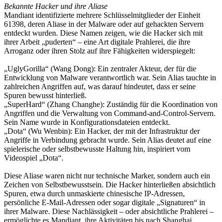
Bekannte Hacker und ihre Aliase
Mandiant identifizierte mehrere Schlüsselmitglieder der Einheit
61398, deren Aliase in der Malware oder auf gehackten Servern
entdeckt wurden. Diese Namen zeigen, wie die Hacker sich mit
ihrer Arbeit „puderten“ – eine Art digitale Prahlerei, die ihre
Arroganz oder ihren Stolz auf ihre Fähigkeiten widerspiegelt:
„UglyGorilla“ (Wang Dong): Ein zentraler Akteur, der für die
Entwicklung von Malware verantwortlich war. Sein Alias tauchte in
zahlreichen Angriffen auf, was darauf hindeutet, dass er seine
Spuren bewusst hinterließ.
„SuperHard“ (Zhang Changhe): Zuständig für die Koordination von
Angriffen und die Verwaltung von Command-and-Control-Servern.
Sein Name wurde in Konfigurationsdateien entdeckt.
„Dota“ (Wu Wenbin): Ein Hacker, der mit der Infrastruktur der
Angriffe in Verbindung gebracht wurde. Sein Alias deutet auf eine
spielerische oder selbstbewusste Haltung hin, inspiriert vom
Videospiel „Dota“.
Diese Aliase waren nicht nur technische Marker, sondern auch ein
Zeichen von Selbstbewusstsein. Die Hacker hinterließen absichtlich
Spuren, etwa durch unmaskierte chinesische IP-Adressen,
persönliche E-Mail-Adressen oder sogar digitale „Signaturen“ in
ihrer Malware. Diese Nachlässigkeit – oder absichtliche Prahlerei –
ermöglichte es Mandiant, ihre Aktivitäten bis nach Shanghai