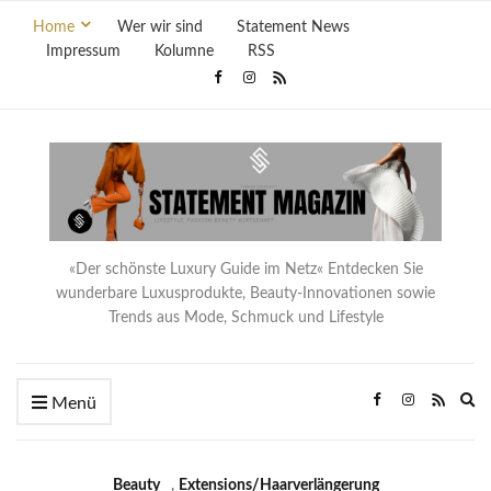
Home
Wer wir sind
Statement News
Impressum
Kolumne
RSS
«Der schönste Luxury Guide im Netz« Entdecken Sie
wunderbare Luxusprodukte, Beauty-Innovationen sowie
Trends aus Mode, Schmuck und Lifestyle
Ex
Menü
se
fo
Beauty
,
Extensions/Haarverlängerung