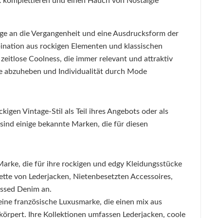
ook komplettieren und einen Hauch von Nostalgie
age an die Vergangenheit und eine Ausdrucksform der
bination aus rockigen Elementen und klassischen
 zeitlose Coolness, die immer relevant und attraktiv
sse abzuheben und Individualität durch Mode
kigen Vintage-Stil als Teil ihres Angebots oder als
sind einige bekannte Marken, die für diesen
e Marke, die für ihre rockigen und edgy Kleidungsstücke
alette von Lederjacken, Nietenbesetzten Accessoires,
ressed Denim an.
t eine französische Luxusmarke, die einen mix aus
rkörpert. Ihre Kollektionen umfassen Lederjacken, coole