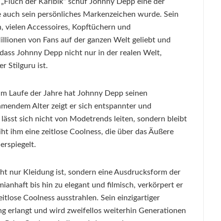
 „Fluch der Karibik“ schuf Johnny Depp eine der
die auch sein persönliches Markenzeichen wurde. Sein
 vielen Accessoires, Kopftüchern und
lionen von Fans auf der ganzen Welt geliebt und
dass Johnny Depp nicht nur in der realen Welt,
 Stilguru ist.
 im Laufe der Jahre hat Johnny Depp seinen
mendem Alter zeigt er sich entspannter und
lässt sich nicht von Modetrends leiten, sondern bleibt
eiht ihm eine zeitlose Coolness, die über das Äußere
erspiegelt.
ht nur Kleidung ist, sondern eine Ausdrucksform der
ianhaft bis hin zu elegant und filmisch, verkörpert er
eitlose Coolness ausstrahlen. Sein einzigartiger
ung erlangt und wird zweifellos weiterhin Generationen