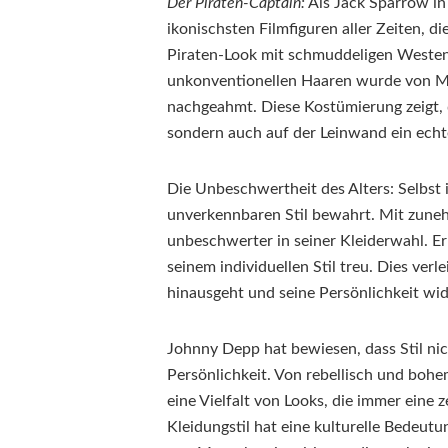
Der Piraten-Captain:
Als Jack Sparrow in
ikonischsten Filmfiguren aller Zeiten, 
Piraten-Look mit schmuddeligen Westen,
unkonventionellen Haaren wurde von Mil
nachgeahmt. Diese Kostümierung zeigt, 
sondern auch auf der Leinwand ein echter
Die Unbeschwertheit des Alters: Selbst
unverkennbaren Stil bewahrt. Mit zuneh
unbeschwerter in seiner Kleiderwahl. Er 
seinem individuellen Stil treu. Dies verl
hinausgeht und seine Persönlichkeit wid
Johnny Depp hat bewiesen, dass Stil nic
Persönlichkeit. Von rebellisch und bohem
eine Vielfalt von Looks, die immer eine z
Kleidungstil hat eine kulturelle Bedeut