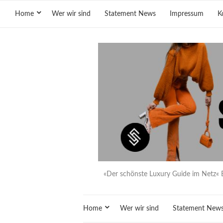
Home
Wer wir sind
Statement News
Impressum
K
«Der schönste Luxury Guide im Netz« 
Home
Wer wir sind
Statement New