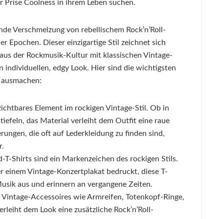
r Prise Coolness in ihrem Leben suchen.
gende Verschmelzung von rebellischem Rock’n’Roll-
r Epochen. Dieser einzigartige Stil zeichnet sich
us der Rockmusik-Kultur mit klassischen Vintage-
n individuellen, edgy Look. Hier sind die wichtigsten
l ausmachen:
zichtbares Element im rockigen Vintage-Stil. Ob in
iefeln, das Material verleiht dem Outfit eine raue
ungen, die oft auf Lederkleidung zu finden sind,
r.
-T-Shirts sind ein Markenzeichen des rockigen Stils.
 einem Vintage-Konzertplakat bedruckt, diese T-
 Musik aus und erinnern an vergangene Zeiten.
 Vintage-Accessoires wie Armreifen, Totenkopf-Ringe,
erleiht dem Look eine zusätzliche Rock’n’Roll-