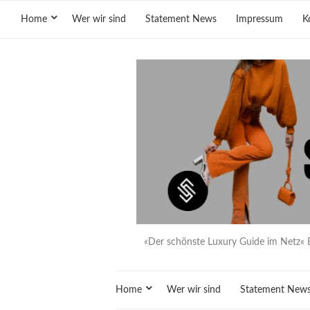
Home
Wer wir sind
Statement News
Impressum
K
«Der schönste Luxury Guide im Netz« 
Home
Wer wir sind
Statement New