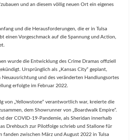
fzubauen und an diesem völlig neuen Ort ein eigenes
nfang und die Herausforderungen, die er in Tulsa
gibt einen Vorgeschmack auf die Spannung und Action,
et.
nen wurde die Entwicklung des Crime Dramas offiziell
ündigt. Ursprünglich als „Kansas City“ geplant,
en Neuausrichtung und des veränderten Handlungsortes
ellung erfolgte im Februar 2022.
olg von „Yellowstone“ verantwortlich war, kreierte die
r zusammen, dem Showrunner von „Boardwalk Empire“.
end der COVID-19-Pandemie, als Sheridan innerhalb
s Drehbuch zur Pilotfolge schrieb und Stallone für
en fanden zwischen März und August 2022 in Tulsa