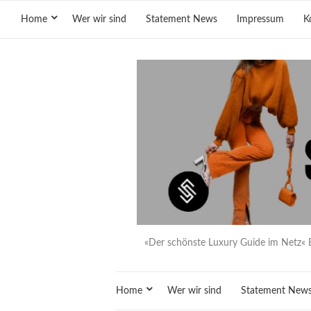
Home
Wer wir sind
Statement News
Impressum
K
«Der schönste Luxury Guide im Netz« 
Home
Wer wir sind
Statement New