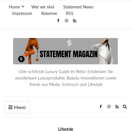
Home
Wer wir sind
Statement News
Impressum
Kolumne
RSS
«Der schönste Luxury Guide im Netz« Entdecken Sie
wunderbare Luxusprodukte, Beauty-Innovationen sowie
Trends aus Mode, Schmuck und Lifestyle
Ex
Menü
se
fo
Lifestyle