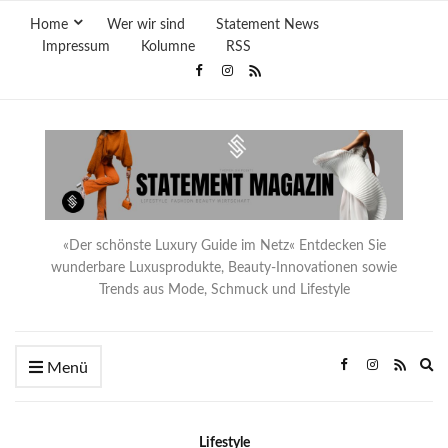
Home
Wer wir sind
Statement News
Impressum
Kolumne
RSS
«Der schönste Luxury Guide im Netz« Entdecken Sie
wunderbare Luxusprodukte, Beauty-Innovationen sowie
Trends aus Mode, Schmuck und Lifestyle
Ex
Menü
se
fo
Lifestyle