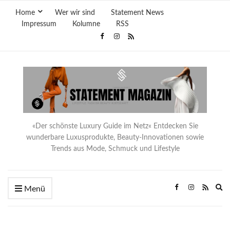
Home
Wer wir sind
Statement News
Impressum
Kolumne
RSS
«Der schönste Luxury Guide im Netz« Entdecken Sie
wunderbare Luxusprodukte, Beauty-Innovationen sowie
Trends aus Mode, Schmuck und Lifestyle
Ex
Menü
se
fo