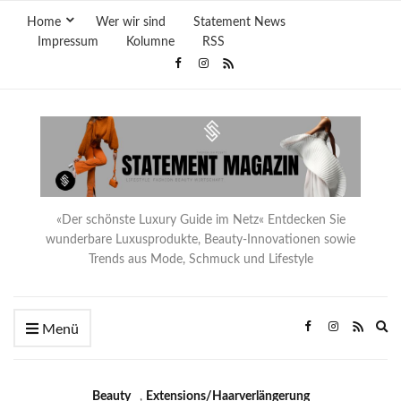
Home
Wer wir sind
Statement News
Impressum
Kolumne
RSS
«Der schönste Luxury Guide im Netz« Entdecken Sie
wunderbare Luxusprodukte, Beauty-Innovationen sowie
Trends aus Mode, Schmuck und Lifestyle
Ex
Menü
se
fo
Beauty
,
Extensions/Haarverlängerung