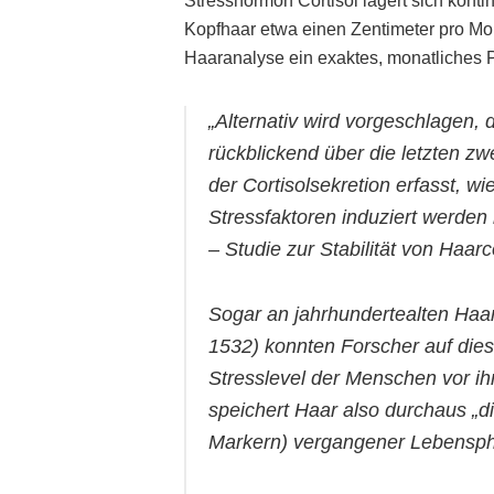
Stresshormon Cortisol lagert sich konti
Kopfhaar etwa einen Zentimeter pro Mo
Haaranalyse ein exaktes, monatliches P
„Alternativ wird vorgeschlagen,
rückblickend über die letzten z
der Cortisolsekretion erfasst, w
Stressfaktoren induziert werden
– Studie zur Stabilität von Haarco
Sogar an jahrhundertealten Ha
1532) konnten Forscher auf die
Stresslevel der Menschen vor i
speichert Haar also durchaus „d
Markern) vergangener Lebensp