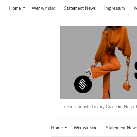
Home
Wer wir sind
Statement News
Impressum
K
«Der schönste Luxury Guide im Netz« 
Home
Wer wir sind
Statement New