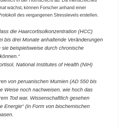
nuierlich in der Hornschicht ab. Da menschliches
nat wächst, können Forscher anhand einer
rotokoll des vergangenen Stresslevels erstellen.
 dass die Haarcortisolkonzentration (HCC)
wei bis drei Monate anhaltende Veränderungen
ie sie beispielsweise durch chronische
 können.“
rtisol, National Institutes of Health (NIH)
aren von peruanischen Mumien (AD 550 bis
se Weise noch nachweisen, wie hoch das
hrem Tod war. Wissenschaftlich gesehen
ie Energie“ (in Form von biochemischen
hasen.