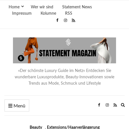
Home
Wer wir sind
Statement News
Impressum
Kolumne
RSS
«Der schönste Luxury Guide im Netz« Entdecken Sie
wunderbare Luxusprodukte, Beauty-Innovationen sowie
Trends aus Mode, Schmuck und Lifestyle
Ex
Menü
se
fo
Beauty
,
Extensions/Haarverlängerung