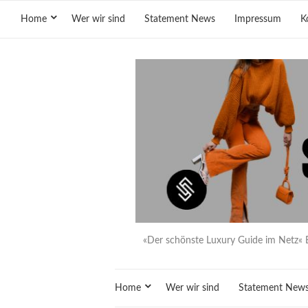
Home
Wer wir sind
Statement News
Impressum
K
«Der schönste Luxury Guide im Netz« 
Home
Wer wir sind
Statement New