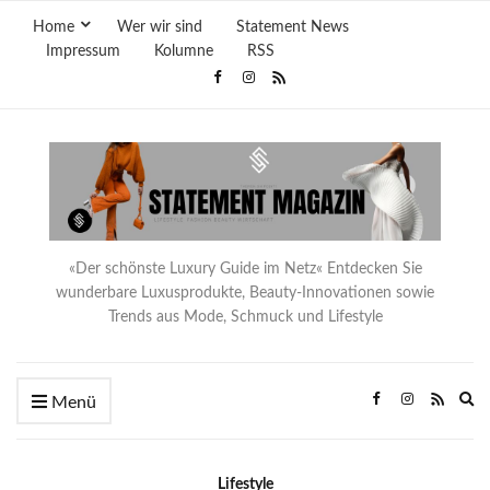
Home
Wer wir sind
Statement News
Impressum
Kolumne
RSS
«Der schönste Luxury Guide im Netz« Entdecken Sie
wunderbare Luxusprodukte, Beauty-Innovationen sowie
Trends aus Mode, Schmuck und Lifestyle
Ex
Menü
se
fo
Lifestyle