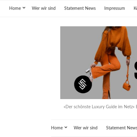
Home
Wer wir sind
Statement News
Impressum
K
«Der schönste Luxury Guide im Netz« 
Home
Wer wir sind
Statement New