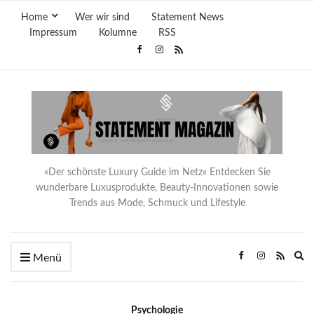
Home
Wer wir sind
Statement News
Impressum
Kolumne
RSS
«Der schönste Luxury Guide im Netz« Entdecken Sie
wunderbare Luxusprodukte, Beauty-Innovationen sowie
Trends aus Mode, Schmuck und Lifestyle
Ex
Menü
se
fo
Psychologie