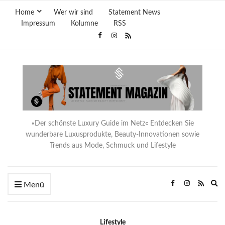
Home
Wer wir sind
Statement News
Impressum
Kolumne
RSS
«Der schönste Luxury Guide im Netz« Entdecken Sie
wunderbare Luxusprodukte, Beauty-Innovationen sowie
Trends aus Mode, Schmuck und Lifestyle
Ex
Menü
se
fo
Lifestyle