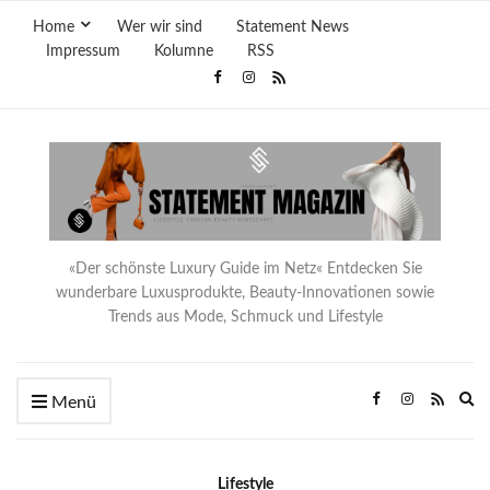
Home
Wer wir sind
Statement News
Impressum
Kolumne
RSS
«Der schönste Luxury Guide im Netz« Entdecken Sie
wunderbare Luxusprodukte, Beauty-Innovationen sowie
Trends aus Mode, Schmuck und Lifestyle
Ex
Menü
se
fo
Lifestyle