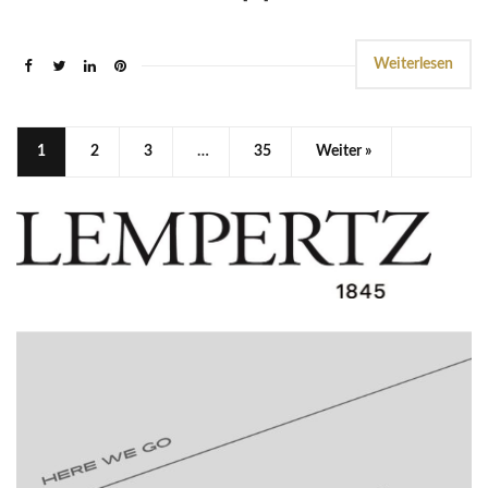
Weiterlesen
1
2
3
…
35
Weiter »