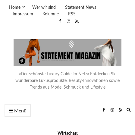
Home
Wer wir sind
Statement News
Impressum
Kolumne
RSS
«Der schönste Luxury Guide im Netz« Entdecken Sie
wunderbare Luxusprodukte, Beauty-Innovationen sowie
Trends aus Mode, Schmuck und Lifestyle
Ex
Menü
se
fo
Wirtschaft