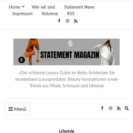
Home
Wer wir sind
Statement News
Impressum
Kolumne
RSS
«Der schönste Luxury Guide im Netz« Entdecken Sie
wunderbare Luxusprodukte, Beauty-Innovationen sowie
Trends aus Mode, Schmuck und Lifestyle
Ex
Menü
se
fo
Lifestyle