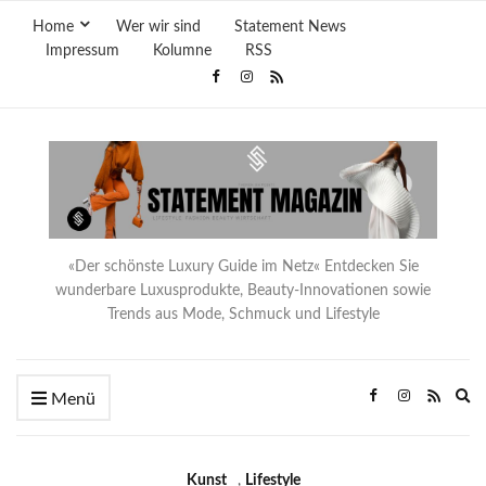
Home
Wer wir sind
Statement News
Impressum
Kolumne
RSS
«Der schönste Luxury Guide im Netz« Entdecken Sie
wunderbare Luxusprodukte, Beauty-Innovationen sowie
Trends aus Mode, Schmuck und Lifestyle
Ex
Menü
se
fo
Kunst
,
Lifestyle