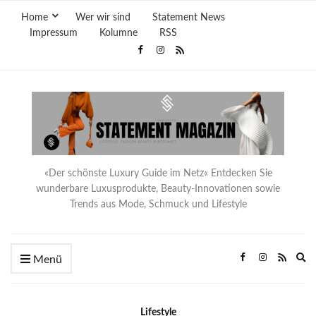
Home
Wer wir sind
Statement News
Impressum
Kolumne
RSS
«Der schönste Luxury Guide im Netz« Entdecken Sie
wunderbare Luxusprodukte, Beauty-Innovationen sowie
Trends aus Mode, Schmuck und Lifestyle
Ex
Menü
se
fo
Lifestyle