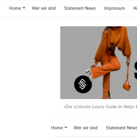
Home
Wer wir sind
Statement News
Impressum
K
«Der schönste Luxury Guide im Netz« 
Home
Wer wir sind
Statement New