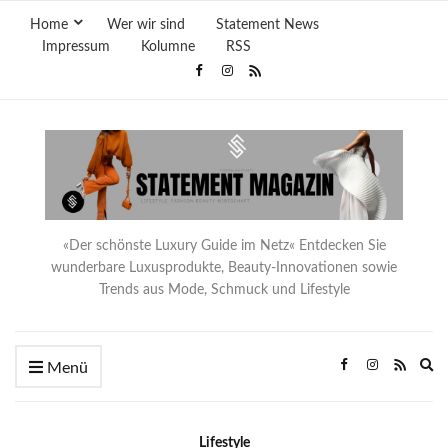
Home
Wer wir sind
Statement News
Impressum
Kolumne
RSS
«Der schönste Luxury Guide im Netz« Entdecken Sie
wunderbare Luxusprodukte, Beauty-Innovationen sowie
Trends aus Mode, Schmuck und Lifestyle
Ex
Menü
se
fo
Lifestyle