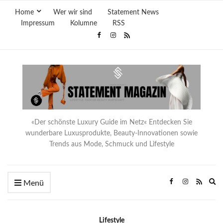
Home
Wer wir sind
Statement News
Impressum
Kolumne
RSS
«Der schönste Luxury Guide im Netz« Entdecken Sie
wunderbare Luxusprodukte, Beauty-Innovationen sowie
Trends aus Mode, Schmuck und Lifestyle
Ex
Menü
se
fo
Lifestyle