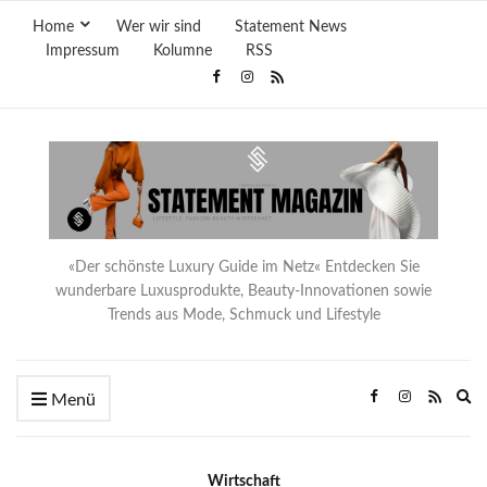
Home
Wer wir sind
Statement News
Impressum
Kolumne
RSS
«Der schönste Luxury Guide im Netz« Entdecken Sie
wunderbare Luxusprodukte, Beauty-Innovationen sowie
Trends aus Mode, Schmuck und Lifestyle
Ex
Menü
se
fo
Wirtschaft