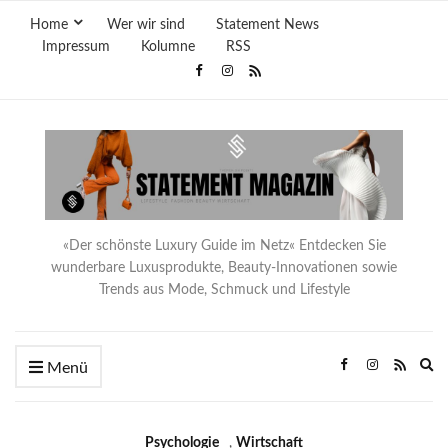
Home
Wer wir sind
Statement News
Impressum
Kolumne
RSS
«Der schönste Luxury Guide im Netz« Entdecken Sie
wunderbare Luxusprodukte, Beauty-Innovationen sowie
Trends aus Mode, Schmuck und Lifestyle
Ex
Menü
se
fo
Psychologie
,
Wirtschaft