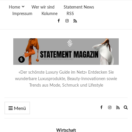
Home
Wer wir sind
Statement News
Impressum
Kolumne
RSS
«Der schönste Luxury Guide im Netz« Entdecken Sie
wunderbare Luxusprodukte, Beauty-Innovationen sowie
Trends aus Mode, Schmuck und Lifestyle
Ex
Menü
se
fo
Wirtschaft