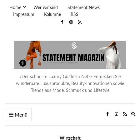
Home
Wer wir sind
Statement News
Impressum
Kolumne
RSS
«Der schönste Luxury Guide im Netz« Entdecken Sie
wunderbare Luxusprodukte, Beauty-Innovationen sowie
Trends aus Mode, Schmuck und Lifestyle
Ex
Menü
se
fo
Wirtschaft