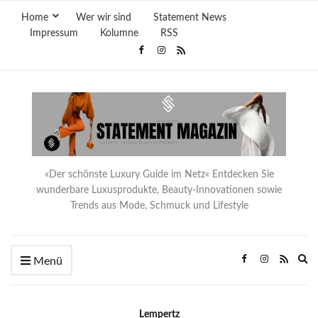
Home
Wer wir sind
Statement News
Impressum
Kolumne
RSS
«Der schönste Luxury Guide im Netz« Entdecken Sie
wunderbare Luxusprodukte, Beauty-Innovationen sowie
Trends aus Mode, Schmuck und Lifestyle
Ex
Menü
se
fo
Lempertz